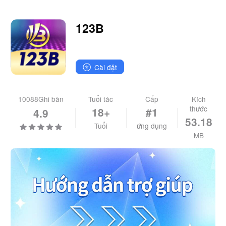
123B
Cài đặt
10088Ghi bàn
Tuổi tác
Cấp
Kích
thước
18+
#1
4.9
53.18
Tuổi
ứng dụng
MB